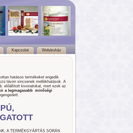
Kapcsolat
Webáruház
ítottan hatásos termékeket engedik
zú távon sincsenek mellékhatások. A
b. előállított kivonatokat, mert ezek az
sak
a legmagasabb minőségi
egengedett.
PÚ,
GATOTT
ÜNK, A TERMÉKGYÁRTÁS SORÁN