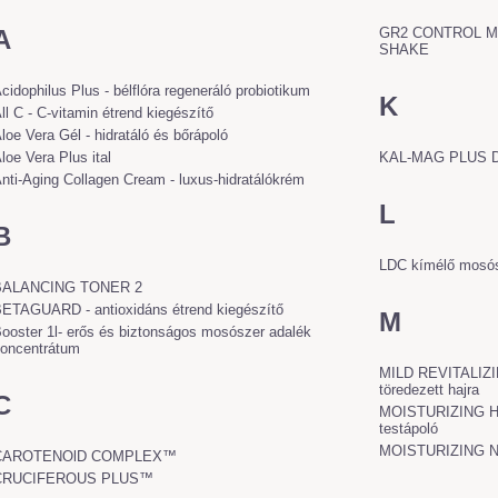
A
GR2 CONTROL M
SHAKE
cidophilus Plus - bélflóra regeneráló probiotikum
K
ll C - C-vitamin étrend kiegészítő
loe Vera Gél - hidratáló és bőrápoló
loe Vera Plus ital
KAL-MAG PLUS 
nti-Aging Collagen Cream - luxus-hidratálókrém
L
B
LDC kímélő mosó
BALANCING TONER 2
ETAGUARD - antioxidáns étrend kiegészítő
M
ooster 1l- erős és biztonságos mosószer adalék
oncentrátum
MILD REVITALIZI
töredezett hajra
C
MOISTURIZING H
testápoló
MOISTURIZING 
CAROTENOlD COMPLEX™
CRUCIFEROUS PLUS™