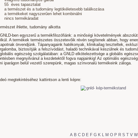
55 éves tapasztalat
a természet és a tudomány legtökéletesebb találkozása
a termékeket nagyszerűen lehet kombinálni
nincs termékáradat
rmészet ihlette, tudomány alkotta
 GNLD-ben egyszerű a termékfilozófiánk: a minőségi követelmények abszolú
élkül. A termékek természetes összetevőik révén segítenek abban, hogy ener
lapotnak örvendjünk. Tápanyagaink hatékonyak, klinikailag teszteltek, exklu
rgalomba, biztosítják a felszívódást, haladó technikával készülnek és tudo
 globális egészség szolgálatában: a GNLD elkötelezettsége a globális egészs
ntésben megnyilvánul a kezdetektől fogva napjainkig! Az optimális egészségi 
mi iparágon belül vezető szerepünk, magas színvonalú termékeink záloga.
deó megtekintéséhez kattintson a lenti képre:
A
B
C
D
E
F
G
K
L
M
O
P
R
S
T
V
W