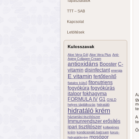
Tapasztalatok
TTT – SAB
Kapcsolat
Letöltések
Kulcsszavak
Aloe Vera Gél
Aloe Vera Plus
Anti-
Aging Collagen Cream
antioxidáns
Booster
C-
vitamin
disinfectant
energia
E vitamin
fertőtlenítő
fitonutriens
fiatalos külső
fogyókúra
fogyókúrás
italpor
fokhagyma
A
FORMULA IV
G1
g
GNLD
m
helyes táplálkozás
hidratáló
te
hidratáló krém
háztartási tisztítószer
A 
Immunrendszer erősítés
t
ipari tisztítószer
kollagénes
Ö
krém
kondicionáló balzsam
luxus-
mosópor
hidratálókrém