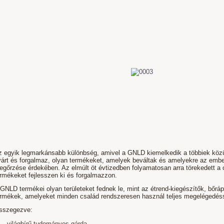
z egyik legmarkánsabb különbség, amivel a GNLD kiemelkedik a többiek közül
yárt és forgalmaz, olyan termékeket, amelyek beváltak és amelyekre az em
egőrzése érdekében. Az elmúlt öt évtizedben folyamatosan arra törekedett a
rmékeket fejlesszen ki és forgalmazzon.
GNLD termékei olyan területeket fednek le, mint az étrend-kiegészítők, bőrápo
ermékek, amelyeket minden család rendszeresen használ teljes megelégedéss
sszegezve:
világhírű tudományos gárda