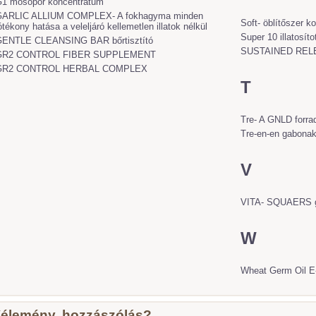
1 mosópor koncentrátum
GARLIC ALLIUM COMPLEX- A fokhagyma minden
Soft- öblítőszer k
ótékony hatása a veleljáró kellemetlen illatok nélkül
Super 10 illatosíto
ENTLE CLEANSING BAR bőrtisztító
SUSTAINED REL
GR2 CONTROL FIBER SUPPLEMENT
GR2 CONTROL HERBAL COMPLEX
T
Tre- A GNLD forra
Tre-en-en gabona
V
VITA- SQUAERS g
W
Wheat Germ Oil E-
élemény, hozzászólás?