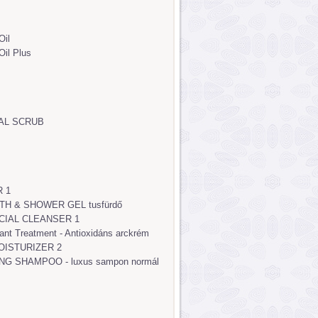
Oil
il Plus
IAL SCRUB
 1
H & SHOWER GEL tusfürdő
CIAL CLEANSER 1
ant Treatment - Antioxidáns arckrém
OISTURIZER 2
NG SHAMPOO - luxus sampon normál