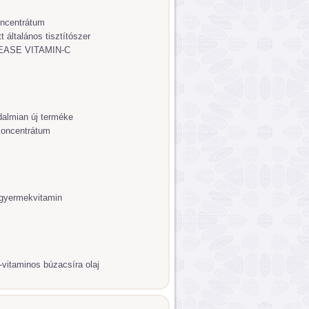
oncentrátum
tt általános tisztítószer
EASE VITAMIN-C
dalmian új terméke
koncentrátum
yermekvitamin
vitaminos búzacsíra olaj