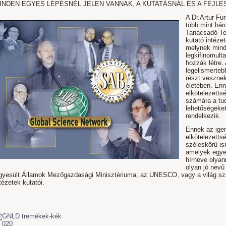
INDEN EGYES LÉPÉSNÉL JELEN VANNAK, A KUTATÁSNÁL ÉS A FEJLES
A Dr.Artur Fur
több mint há
Tanácsadó Tes
kutató intézet
melynek minde
legkifinomult
hozzák létre.
legelismerteb
részt veszne
életében. Enn
elkötelezetts
számára a tud
lehetőségeke
rendelkezik.
Ennek az igen
elkötelezetts
széleskörű is
amelyek egye
hírneve olyan
olyan jó nevű
gyesült Államok Mezőgazdasági Minisztériuma, az UNESCO, vagy a világ 
tézetek kutatói.