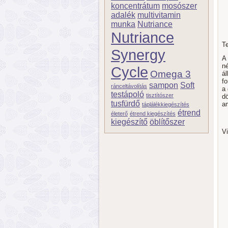
koncentrátum
mosószer
adalék
multivitamin
munka
Nutriance
Nutriance
Te
Synergy
A
n
Cycle
Omega 3
ál
fo
sampon
Soft
ránceltávolítás
a
testápoló
tisztítószer
dö
tusfürdő
a
táplálékkiegészítés
étrend
életerő
étrend kiegészítés
kiegészítő
öblítőszer
Vi