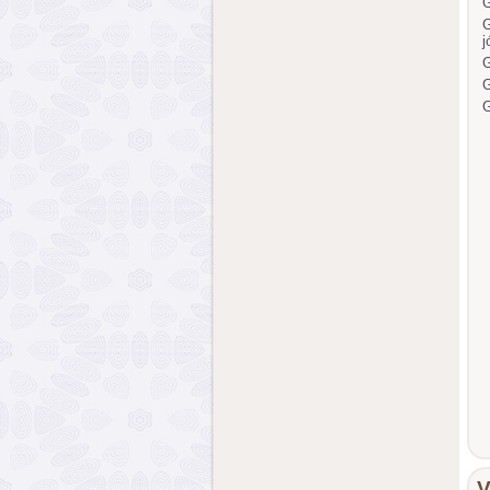
G
j
G
V