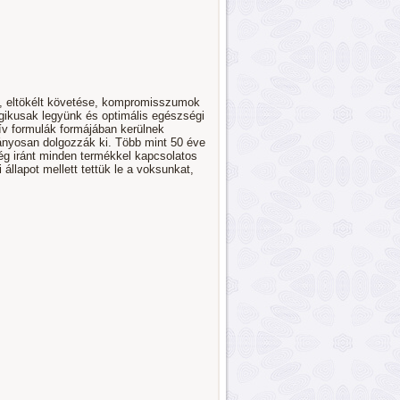
t, eltökélt követése, kompromisszumok
gikusak legyünk és optimális egészségi
zív formulák formájában kerülnek
mányosan dolgozzák ki. Több mint 50 éve
ég iránt minden termékkel kapcsolatos
állapot mellett tettük le a voksunkat,