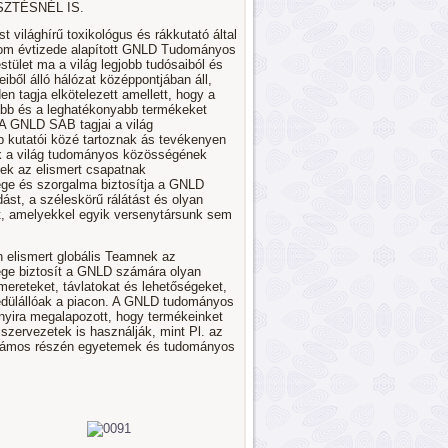
ZTÉSNÉL IS.
st világhírű toxikológus és rákkutató által
rom évtizede alapított GNLD Tudományos
tület ma a világ legjobb tudósaiból és
eiből álló hálózat középpontjában áll,
n tagja elkötelezett amellett, hogy a
abb és a leghatékonyabb termékeket
 A GNLD SAB tagjai a világ
b kutatói közé tartoznak ás tevékenyen
k a világ tudományos közösségének
ek az elismert csapatnak
ége és szorgalma biztosítja a GNLD
ást, a széleskörű rálátást és olyan
t, amelyekkel egyik versenytársunk sem
 elismert globális Teamnek az
ége biztosít a GNLD számára olyan
mereteket, távlatokat és lehetőségeket,
dülállóak a piacon. A GNLD tudományos
nyira megalapozott, hogy termékeinket
 szervezetek is használják, mint Pl. az
számos részén egyetemek és tudományos