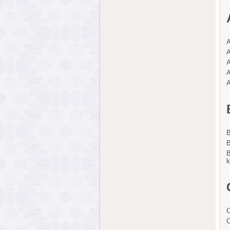
A
A
A
A
A
B
B
k