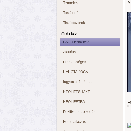
M
Termékek
Testápolók
Tisztítószerek
Oldalak
GNLD termékek
Aktuális
Érdekességek
HAHOTA-JÓGA
Ingyen telfonálhat!
NEOLIFESHAKE
E
NEOLIFETEA
in
Pozitív gondolkodás
Bemutatkozás