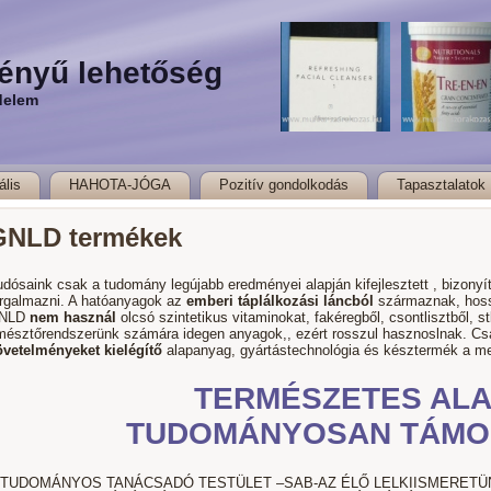
ényű lehetőség
delem
ális
HAHOTA-JÓGA
Pozitív gondolkodás
Tapasztalatok
GNLD termékek
dósaink csak a tudomány legújabb eredményei alapján kifejlesztett , bizony
orgalmazni. A hatóanyagok az
emberi táplálkozási láncból
származnak, hoss
NLD
nem használ
olcsó szintetikus vitaminokat, fakéregből, csontlisztből, st
mésztőrendszerünk számára idegen anyagok,, ezért rosszul hasznoslnak. C
övetelményeket kielégítő
alapanyag, gyártástechnológia és késztermék a m
TERMÉSZETES ALA
TUDOMÁNYOSAN TÁMO
 TUDOMÁNYOS TANÁCSADÓ TESTÜLET –SAB-AZ ÉLŐ LELKIISMERET