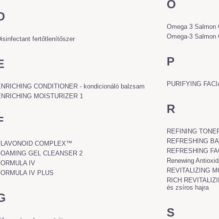
O
D
Omega 3 Salmon 
Omega-3 Salmon O
isinfectant fertőtlenítőszer
P
E
PURIFYING FAC
NRICHING CONDITIONER - kondicionáló balzsam
ENRICHING MOISTURIZER 1
R
F
REFINING TONER
REFRESHING BAT
FLAVONOID COMPLEX™
REFRESHING FA
FOAMING GEL CLEANSER 2
Renewing Antioxid
FORMULA IV
REVITALIZING M
FORMULA IV PLUS
RICH REVITALIZI
és zsíros hajra
G
S