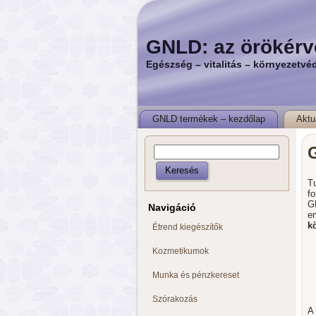
GNLD: az örökérv
Egészség – vitalitás – környezetvé
GNLD termékek – kezdőlap
Aktu
Tu
f
G
Navigáció
e
k
Étrend kiegészítők
Kozmetikumok
Munka és pénzkereset
Szórakozás
A